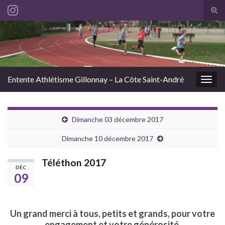
Tog
sear
Search for:
for
Entente Athlétisme Gillonnay – La Côte Saint-André
Togg
navig
Dimanche 03 décembre 2017
Dimanche 10 décembre 2017
Téléthon 2017
DÉC
09
Un grand merci à tous, petits et grands, pour votre
engagement et votre générosité.