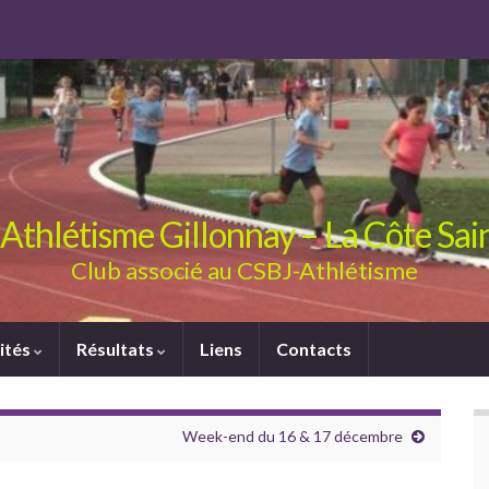
Athlétisme Gillonnay – La Côte Sa
Club associé au CSBJ-Athlétisme
ités
Résultats
Liens
Contacts
Week-end du 16 & 17 décembre