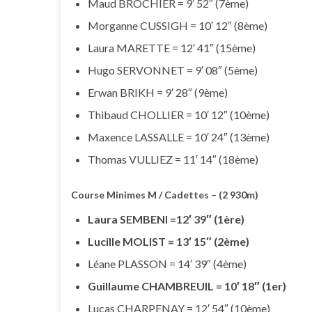
Maud BROCHIER = 9′ 52″ (7ème)
Morganne CUSSIGH = 10′ 12″ (8ème)
Laura MARETTE = 12′ 41″ (15ème)
Hugo SERVONNET = 9′ 08″ (5ème)
Erwan BRIKH = 9′ 28″ (9ème)
Thibaud CHOLLIER = 10′ 12″ (10ème)
Maxence LASSALLE = 10′ 24″ (13ème)
Thomas VULLIEZ = 11′ 14″ (18ème)
Course Minimes M / Cadettes – (2 930m)
Laura SEMBENI =12′ 39″ (1ère)
Lucille MOLIST = 13′ 15″ (2ème)
Léane PLASSON = 14′ 39″ (4ème)
Guillaume CHAMBREUIL = 10′ 18″ (1er)
Lucas CHARPENAY = 12′ 54″ (10ème)