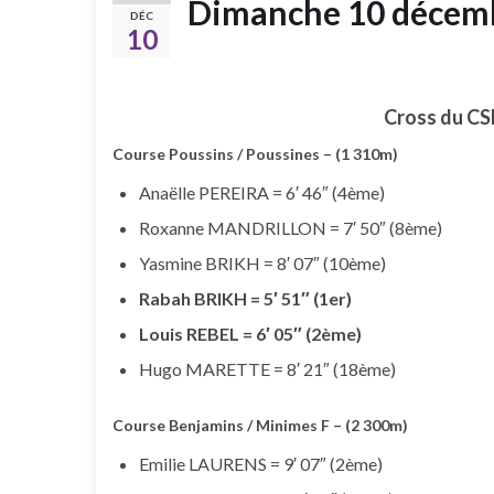
Dimanche 10 décem
DÉC
10
Cross du CSB
Course Poussins / Poussines – (1 310m)
Anaëlle PEREIRA = 6′ 46″ (4ème)
Roxanne MANDRILLON = 7′ 50″ (8ème)
Yasmine BRIKH = 8′ 07″ (10ème)
Rabah BRIKH = 5′ 51″ (1er)
Louis REBEL = 6′ 05″ (2ème)
Hugo MARETTE = 8′ 21″ (18ème)
Course Benjamins / Minimes F – (2 300m)
Emilie LAURENS = 9′ 07″ (2ème)