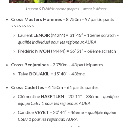
Laurent & Frédéric encore propres … avant le départ
Cross Masters Hommes
– 8 750m – 97 participants
>>>>>>>>>
Laurent
LENOIR
(M2M) = 31′ 45″ – 13ème scratch –
qualifié individuel pour les régionaux AURA
Frédéric
NIVON
(M4M) = 36′ 51″ – 68ème scratch
Cross Benjamines
– 2 750m – 43 participantes
Talya
BOUAKIL
= 15′ 48″ – 43ème
Cross Cadettes
– 4 150m – 61 participantes
Clémentine
HAEFTLEN
= 20′ 11″ – 38ème –
qualifiée
équipe CSBJ 1 pour les régionaux AURA
Candice
VEYET
= 20′ 44″ – 46ème –
qualifiée équipe
CSBJ 1 pour les régionaux AURA