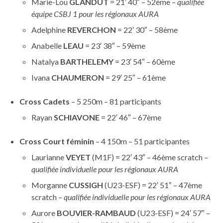
Marie-Lou
GLANDUT
= 21′ 40″ – 52ème –
qualifiée
équipe CSBJ 1 pour les régionaux AURA
Adelphine
REVERCHON
= 22′ 30″ – 58ème
Anabelle
LEAU
= 23′ 38″ – 59ème
Natalya
BARTHELEMY
= 23′ 54″ – 60ème
Ivana
CHAUMERON
= 29′ 25″ – 61ème
Cross Cadets
– 5 250m – 81 participants
Rayan
SCHIAVONE
= 22′ 46″ – 67ème
Cross Court féminin
– 4 150m – 51 participantes
Laurianne
VEYET
(M1F) = 22′ 43″ – 46ème scratch –
qualifiée individuelle pour les régionaux AURA
Morganne
CUSSIGH
(U23-ESF) = 22′ 51″ – 47ème
scratch –
qualifiée individuelle pour les régionaux AURA
Aurore
BOUVIER-RAMBAUD
(U23-ESF) = 24′ 57″ –