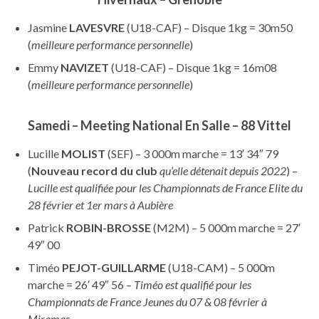
Jasmine
LAVESVRE
(U18-CAF) – Disque 1kg = 30m50
(
meilleure performance personnelle
)
Emmy
NAVIZET
(U18-CAF) – Disque 1kg = 16m08
(
meilleure performance personnelle
)
Samedi – Meeting National En Salle – 88 Vittel
Lucille
MOLIST
(SEF) – 3 000m marche = 13′ 34″ 79
(
Nouveau record du club
qu’elle détenait depuis 2022
) –
Lucille est qualifiée pour les Championnats de France Elite du
28 février et 1er mars à Aubière
Patrick
ROBIN-BROSSE
(M2M) – 5 000m marche = 27′
49″ 00
Timéo
PEJOT-GUILLARME
(U18-CAM) – 5 000m
marche = 26′ 49″ 56 –
Timéo est qualifié pour les
Championnats de France Jeunes du 07 & 08 février à
Miramas