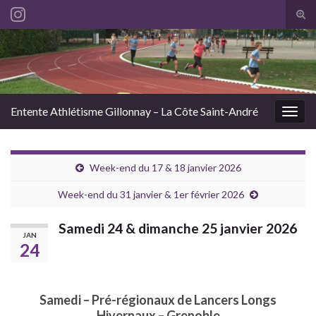
Tog
sear
Search for:
for
Entente Athlétisme Gillonnay – La Côte Saint-André
Togg
navig
Week-end du 17 & 18 janvier 2026
Week-end du 31 janvier & 1er février 2026
Samedi 24 & dimanche 25 janvier 2026
JAN
24
Samedi – Pré-régionaux de Lancers Longs
Hivernaux – Grenoble