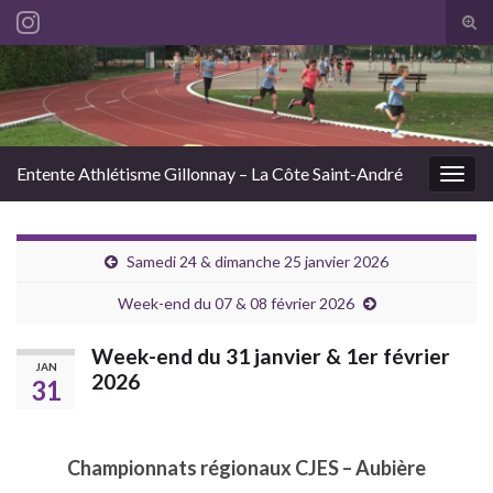
Tog
sear
Search for:
for
Entente Athlétisme Gillonnay – La Côte Saint-André
Togg
navig
Samedi 24 & dimanche 25 janvier 2026
Week-end du 07 & 08 février 2026
Week-end du 31 janvier & 1er février
JAN
2026
31
Championnats régionaux CJES – Aubière