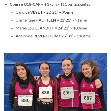
Course U18-CAF
– 4 375m – 111 participantes
Candice
VEYET
= 22′ 21″ – 90ème
Clémentine
HAEFTLEN
= 22′ 21″ – 91ème
Marie-Lou
GLANDUT
= 24′ 22″ – 109ème
Adelphine
REVERCHON
= 25′ 09″ – 110ème