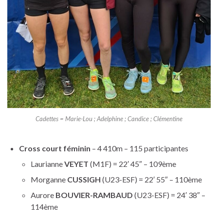
Cadettes = Marie-Lou ; Adelphine ; Candice ; Clémentine
Cross court féminin
– 4 410m – 115 participantes
Laurianne
VEYET
(M1F) = 22′ 45″ – 109ème
Morganne
CUSSIGH
(U23-ESF) = 22′ 55″ – 110ème
Aurore
BOUVIER-RAMBAUD
(U23-ESF) = 24′ 38″ –
114ème