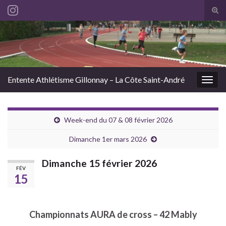
Tog
sear
Search for:
for
Entente Athlétisme Gillonnay – La Côte Saint-André
Togg
navig
Week-end du 07 & 08 février 2026
Dimanche 1er mars 2026
Dimanche 15 février 2026
FÉV
15
Championnats AURA de cross – 42 Mably