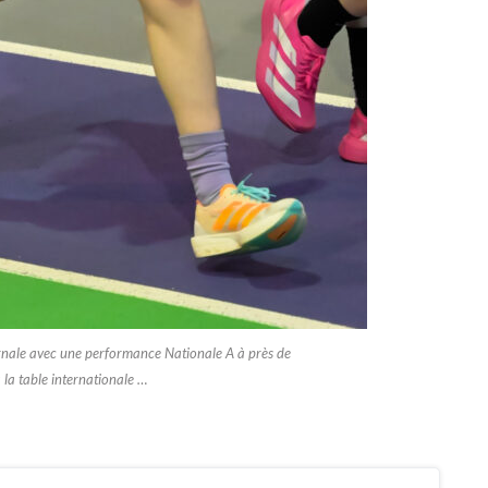
ernale avec une performance Nationale A à près de
la table internationale …