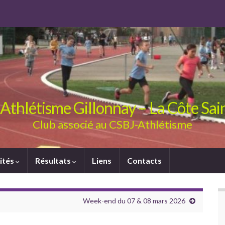
Athlétisme Gillonnay – La Côte Sa
Club associé au CSBJ-Athlétisme
ités
Résultats
Liens
Contacts
Week-end du 07 & 08 mars 2026