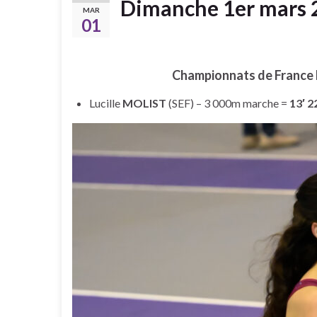
Dimanche 1er mars 
MAR
01
Championnats de France É
Lucille
MOLIST
(SEF) – 3 000m marche =
13′ 2