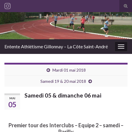
Tog
sear
Search for:
for
Entente Athlétisme Gillonnay – La Côte Saint-André
Togg
navig
Mardi 01 mai 2018
Samedi 19 & 20 mai 2018
Samedi 05 & dimanche 06 mai
MAI
05
Premier tour des Interclubs – Equipe 2 – samedi –
Parilly