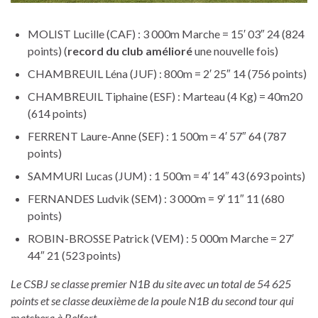
MOLIST Lucille (CAF) : 3 000m Marche = 15′ 03″ 24 (824
points) (
record du club amélioré
une nouvelle fois)
CHAMBREUIL Léna (JUF) : 800m = 2′ 25″ 14 (756 points)
CHAMBREUIL Tiphaine (ESF) : Marteau (4 Kg) = 40m20
(614 points)
FERRENT Laure-Anne (SEF) : 1 500m = 4′ 57″ 64 (787
points)
SAMMURI Lucas (JUM) : 1 500m = 4′ 14″ 43 (693 points)
FERNANDES Ludvik (SEM) : 3 000m = 9′ 11″ 11 (680
points)
ROBIN-BROSSE Patrick (VEM) : 5 000m Marche = 27′
44″ 21 (523 points)
Le CSBJ se classe premier N1B du site avec un total de 54 625
points et se classe deuxième de la poule N1B du second tour qui
matchera à Belfort
.