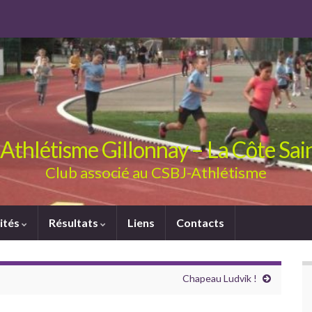
Athlétisme Gillonnay – La Côte Sa
Club associé au CSBJ-Athlétisme
ités
Résultats
Liens
Contacts
Chapeau Ludvik !