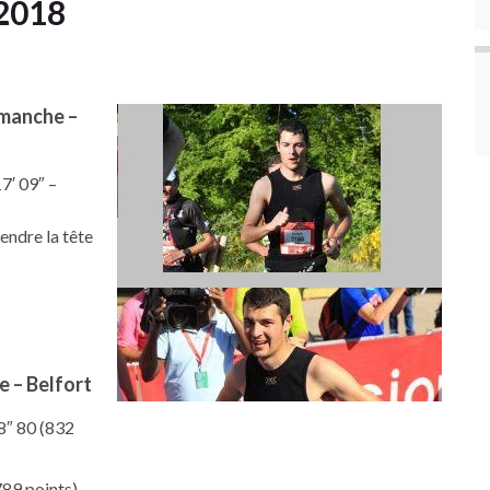
 2018
imanche –
7′ 09″ –
endre la tête
e – Belfort
8″ 80 (832
89 points)