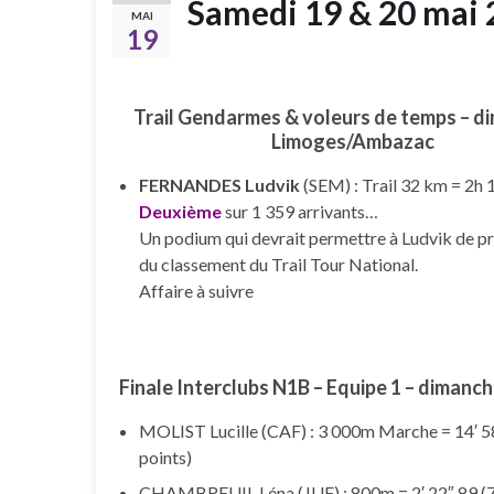
Samedi 19 & 20 mai
MAI
19
Trail Gendarmes & voleurs de temps – d
Limoges/Ambazac
FERNANDES Ludvik
(SEM) : Trail 32 km = 2h 1
Deuxième
sur 1 359 arrivants…
Un podium qui devrait permettre à Ludvik de pr
du classement du Trail Tour National.
Affaire à suivre
Finale Interclubs N1B – Equipe 1 – dimanch
MOLIST Lucille (CAF) : 3 000m Marche = 14′ 5
points)
CHAMBREUIL Léna (JUF) : 800m = 2′ 22″ 89 (7