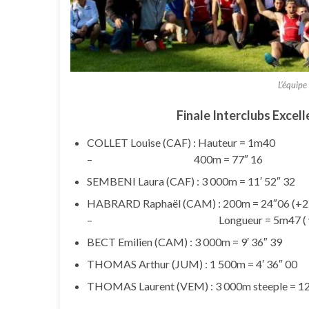
L’équipe
Finale Interclubs Excell
COLLET Louise (CAF) : Hauteur = 1m40
– 400m = 77″ 16
SEMBENI Laura (CAF) : 3 000m = 11′ 52″ 32
HABRARD Raphaël (CAM) : 200m = 24″06 (+2
– Longueur = 5m47 ( vent no
BECT Emilien (CAM) : 3 000m = 9′ 36″ 39
THOMAS Arthur (JUM) : 1 500m = 4′ 36″ 00
THOMAS Laurent (VEM) : 3 000m steeple = 12