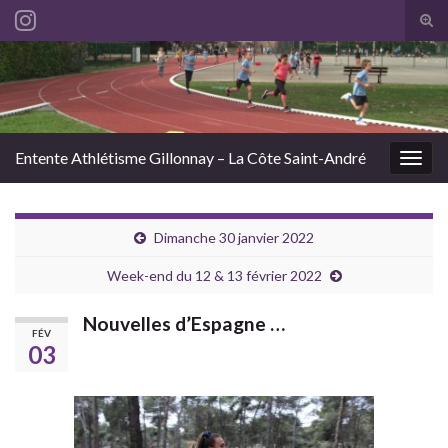
Tog
sear
Search for:
for
Entente Athlétisme Gillonnay – La Côte Saint-André
Togg
navig
Dimanche 30 janvier 2022
Week-end du 12 & 13 février 2022
Nouvelles d’Espagne …
FÉV
03