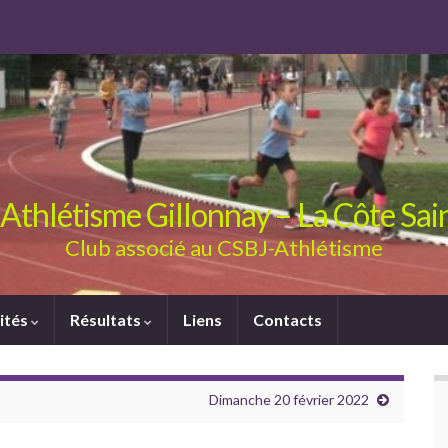
Athlétisme Gillonnay – La Côte Sa
Club associé au CSBJ-Athlétisme
ités
Résultats
Liens
Contacts
Dimanche 20 février 2022