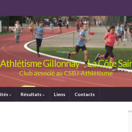
Athlétisme Gillonnay – La Côte Sa
Club associé au CSBJ-Athlétisme
ités
Résultats
Liens
Contacts