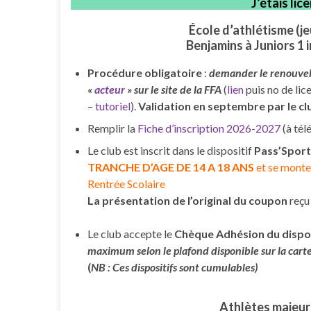
J’étais li
École d’athlétisme (j
Benjamins à Juniors 1 
Procédure obligatoire
:
demander le renouvell
«
acteur
» sur le site de la FFA
(
lien
puis no de lic
–
tutoriel
).
Validation en septembre par le cl
Remplir la
Fiche d’inscription 2026-2027
(à tél
Le club est inscrit dans le dispositif
Pass’Sport
TRANCHE D’AGE DE 14 A 18 ANS
et se monte
Rentrée Scolaire
La présentation de l’original du coupon
reçu 
Le club accepte le
Chèque Adhésion du dispo
maximum selon le plafond disponible sur la cart
(
NB : Ces dispositifs sont cumulables)
Athlètes majeur