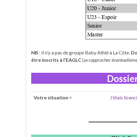
NB
: Il n’y a pas de groupe Baby Athlé à La Côte.
Do
être inscrits à l’EAGLC
(
se rapprocher éventuellem
Dossie
Votre situation
=
J’étais lice