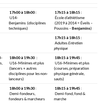
17h00 à 18h00
:
17h15 à 18h15
:
U14-
École d’athlétisme
Benjamins
(disciplines
(2019 à 2014 = Éveils –
techniques)
Poussins –
Benjamins
)
17h15 à 18h15
:
Adultes
Entretien
physique
8-
18h00 à 19h30
:
18h15 à 19h45
:
s,
U16-Minimes et plus
U16-Minimes et plus
(lancers + autres
(courses, préparation
disciplines pour les non-
physique générale,
lanceurs)
sauts)
18h00 à 19h30
:
18h15 à 19h45
:
Demi-fondeurs,
Demi-fond, fond &
fondeurs & marcheurs
marche