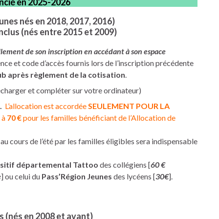
cencié en 2025-2026
eunes nés en 2018, 2017, 2016)
inclus (nés entre 2015 et 2009)
ement de son inscription en accédant à son espace
ence et code d’accès fournis lors de l’inscription précédente
ub après règlement de la cotisation
.
écharger et compléter sur votre ordinateur)
.
L’allocation est accordée
SEULEMENT POUR LA
 à
70 €
pour les familles bénéficiant de l’Allocation de
au cours de l’été par les familles éligibles sera indispensable
sitif départemental Tattoo
des collégiens [
60 €
e
] ou celui du
Pass’Région Jeunes
des lycéens [
30€
].
s (nés en 2008 et avant)